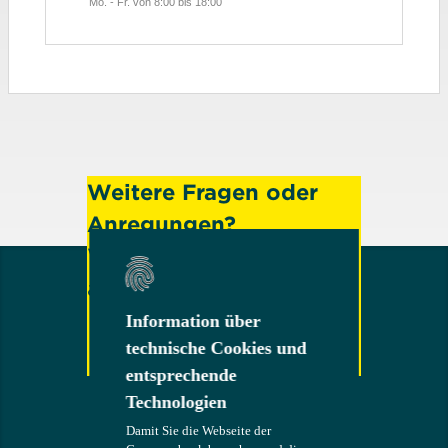
Mo. - Fr. von 8:00 bis 18:00
Weitere Fragen oder
Anregungen?
Wenden Sie sich gerne
an uns!
Information über
Information über
technische Cookies und
technische Cookies und
entsprechende
entsprechende
Kontakt
Technologien
Technologien
Damit Sie die Webseite der
Damit Sie die Webseite der