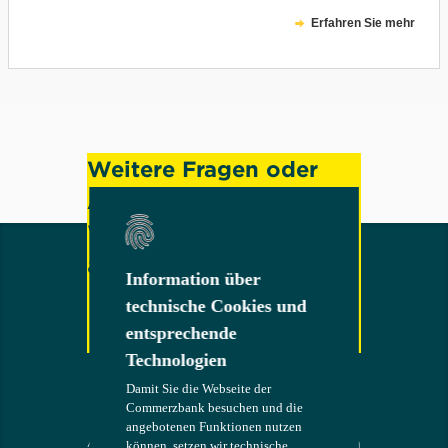
Erfahren Sie mehr
Weitere Fragen oder
Anregungen?
Wenden Sie sich gerne
an uns!
Information über
Information über
technische Cookies und
technische Cookies und
entsprechende
entsprechende
Technologien
Technologien
Kontakt
Damit Sie die Webseite der
Damit Sie die Webseite der
Commerzbank besuchen und die
Commerzbank besuchen und die
angebotenen Funktionen nutzen
angebotenen Funktionen nutzen
AGB
Die Bank an
COMMERZB
können, setzen wir technische
können, setzen wir technische