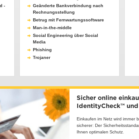
d -
Geänderte Bankverbindung nach
Rechnungsstellung
Betrug mit Fernwartungssoftware
Man-in-the-middle
Social Engineering über Social
Media
Phishing
Trojaner
Sicher online einka
IdentityCheck™ und
Einkaufen im Netz wird immer 
sicherer: Der Sicherheitsstand
Ihnen optimalen Schutz.