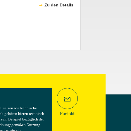
Zu den Details
 setzen wir technische
 setzen wir technische
nk gehören hierzu technisch
nk gehören hierzu technisch
Kontakt
e zum Beispiel bezüglich der
e zum Beispiel bezüglich der
 ordnungsgemäßen Nutzung
 ordnungsgemäßen Nutzung
ert sowie ein
ert sowie ein