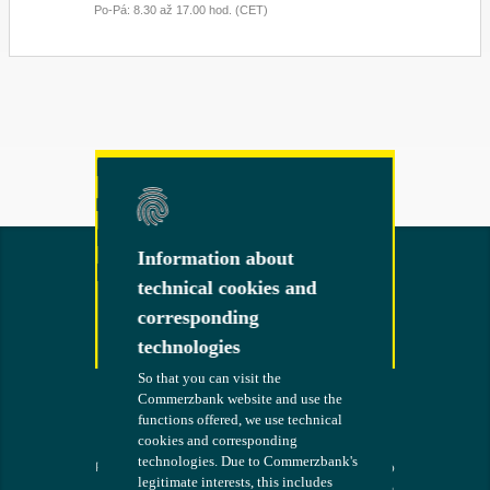
Po-Pá: 8.30 až 17.00 hod. (CET)
Další otázky nebo
návrhy?
Neváhejte nás
Information about
Information about
kontaktovat!
technical cookies and
technical cookies and
corresponding
corresponding
technologies
technologies
So that you can visit the
So that you can visit the
Kontakt
Commerzbank website and use the
Commerzbank website and use the
functions offered, we use technical
functions offered, we use technical
cookies and corresponding
cookies and corresponding
technologies. Due to Commerzbank's
technologies. Due to Commerzbank's
Podmínky
Banka po
COMMERZB
legitimate interests, this includes
legitimate interests, this includes
vašem boku